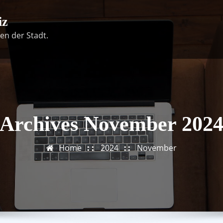
iz
en der Stadt.
Archives November 202
Home
2024
November