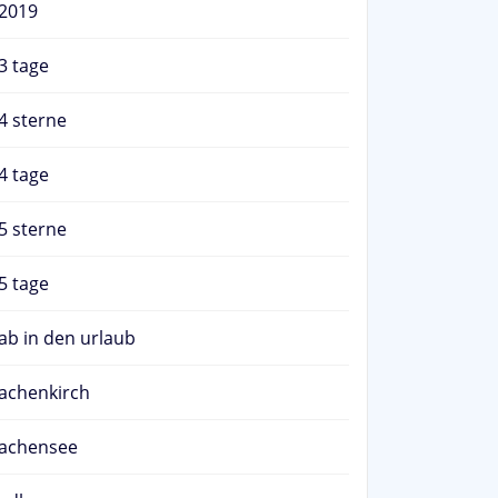
2019
3 tage
4 sterne
4 tage
5 sterne
5 tage
ab in den urlaub
achenkirch
achensee