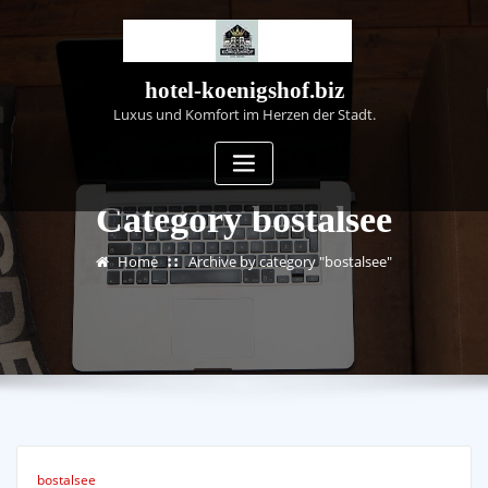
Skip
to
content
hotel-koenigshof.biz
Luxus und Komfort im Herzen der Stadt.
Category bostalsee
Home
Archive by category "bostalsee"
bostalsee