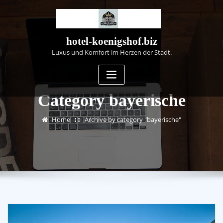
Skip
to
content
hotel-koenigshof.biz
Luxus und Komfort im Herzen der Stadt.
Category bayerische
Home
Archive by category "bayerische"