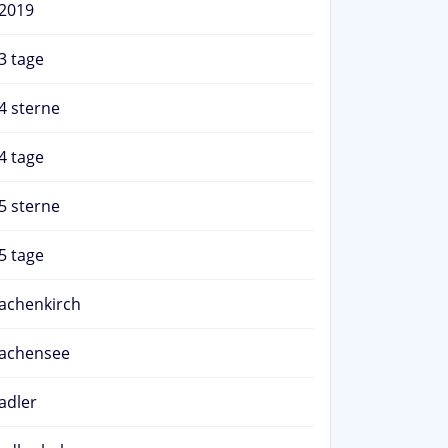
2019
3 tage
4 sterne
4 tage
5 sterne
5 tage
achenkirch
achensee
adler