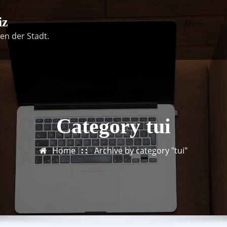
iz
en der Stadt.
Category tui
Home
Archive by category "tui"