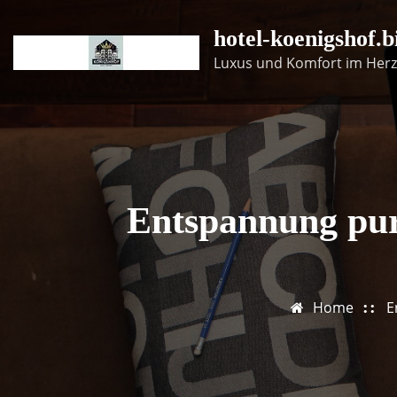
Skip
hotel-koenigshof.b
to
content
Luxus und Komfort im Herz
Entspannung pur
Home
E