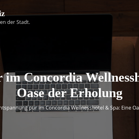
iz
en der Stadt.
 im Concordia Wellnessh
Oase der Erholung
ntspannung pur im Concordia Wellnesshotel & Spa: Eine Oa