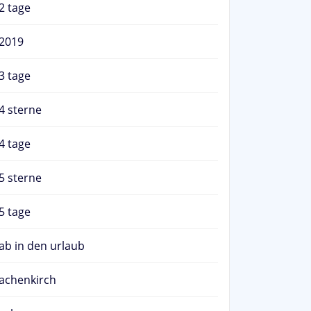
2 tage
2019
3 tage
4 sterne
4 tage
5 sterne
5 tage
ab in den urlaub
achenkirch