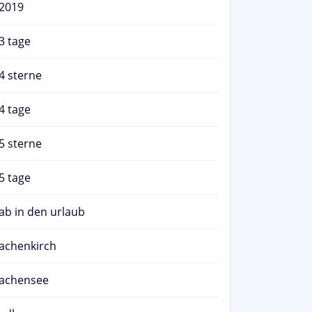
2019
3 tage
4 sterne
4 tage
5 sterne
5 tage
ab in den urlaub
achenkirch
achensee