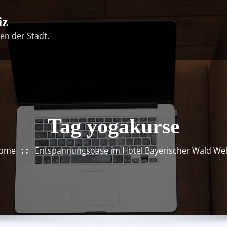
iz
en der Stadt.
Tag yogakurse
ome
Entspannungsoase im Hotel Bayerischer Wald Wel