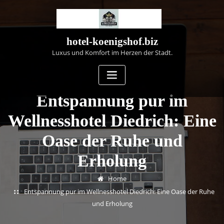
Skip
to
content
hotel-koenigshof.biz
Luxus und Komfort im Herzen der Stadt.
Entspannung pur im
Wellnesshotel Diedrich: Eine
Oase der Ruhe und
Erholung
Home
Entspannung pur im Wellnesshotel Diedrich: Eine Oase der Ruhe
und Erholung