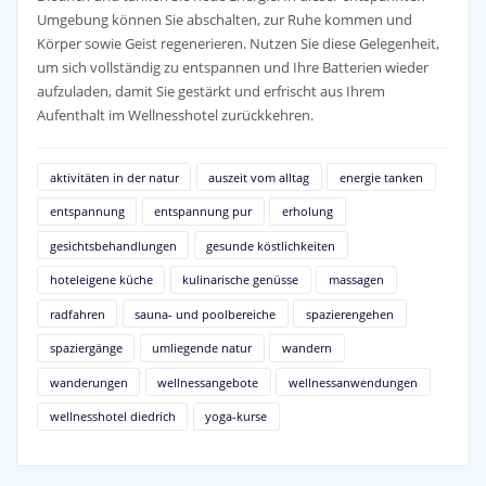
Umgebung können Sie abschalten, zur Ruhe kommen und
Körper sowie Geist regenerieren. Nutzen Sie diese Gelegenheit,
um sich vollständig zu entspannen und Ihre Batterien wieder
aufzuladen, damit Sie gestärkt und erfrischt aus Ihrem
Aufenthalt im Wellnesshotel zurückkehren.
aktivitäten in der natur
auszeit vom alltag
energie tanken
entspannung
entspannung pur
erholung
gesichtsbehandlungen
gesunde köstlichkeiten
hoteleigene küche
kulinarische genüsse
massagen
radfahren
sauna- und poolbereiche
spazierengehen
spaziergänge
umliegende natur
wandern
wanderungen
wellnessangebote
wellnessanwendungen
wellnesshotel diedrich
yoga-kurse