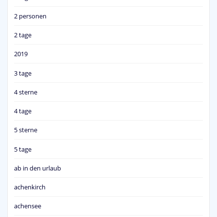
2 personen
2 tage
2019
3 tage
4 sterne
4 tage
5 sterne
5 tage
ab in den urlaub
achenkirch
achensee