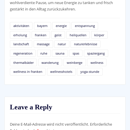
wohlverdiente Pause, um neue Energie zu tanken und frisch
gestärkt in den Alltag zurückzukehren.
aktivitäten
bayern
energie
entspannung
erholung
franken
geist
heilquellen
körper
landschaft
massage
natur
naturerlebnisse
regeneration
ruhe
sauna
spas
spaziergang
thermalbäder
wanderung
weinberge
wellness
wellness in franken
wellnesshotels
yoga-stunde
Leave a Reply
Deine E-Mail-Adresse wird nicht veröffentlicht.
Erforderliche