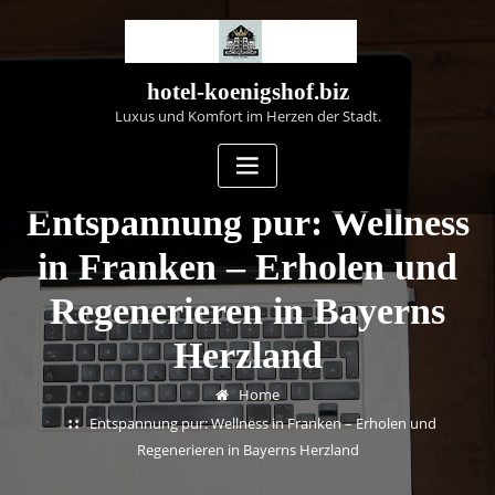
Skip
to
content
hotel-koenigshof.biz
Luxus und Komfort im Herzen der Stadt.
Entspannung pur: Wellness
in Franken – Erholen und
Regenerieren in Bayerns
Herzland
Home
Entspannung pur: Wellness in Franken – Erholen und
Regenerieren in Bayerns Herzland