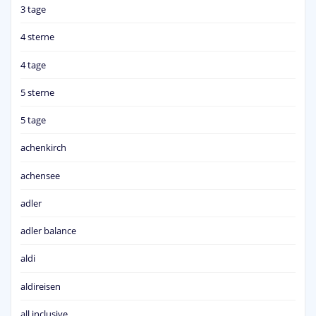
3 tage
4 sterne
4 tage
5 sterne
5 tage
achenkirch
achensee
adler
adler balance
aldi
aldireisen
all inclusive