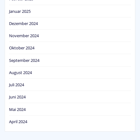
Januar 2025
Dezember 2024
November 2024
Oktober 2024
September 2024
August 2024
Juli 2024
Juni 2024
Mai 2024
April 2024