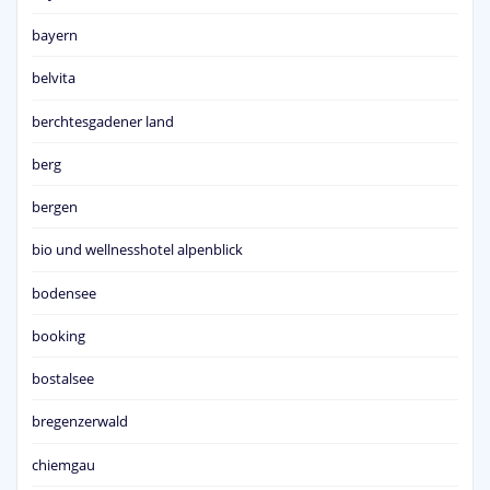
bayern
belvita
berchtesgadener land
berg
bergen
bio und wellnesshotel alpenblick
bodensee
booking
bostalsee
bregenzerwald
chiemgau