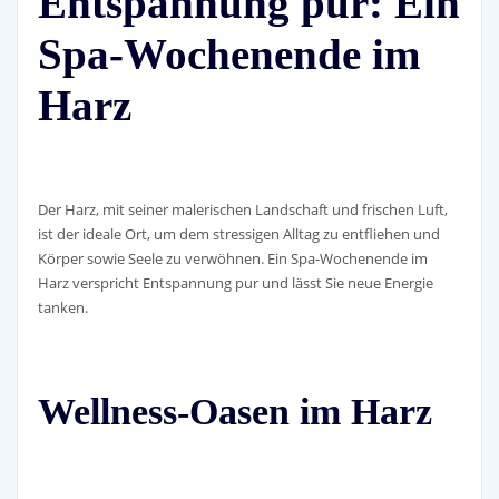
Entspannung pur: Ein
Spa-Wochenende im
Harz
Der Harz, mit seiner malerischen Landschaft und frischen Luft,
ist der ideale Ort, um dem stressigen Alltag zu entfliehen und
Körper sowie Seele zu verwöhnen. Ein Spa-Wochenende im
Harz verspricht Entspannung pur und lässt Sie neue Energie
tanken.
Wellness-Oasen im Harz