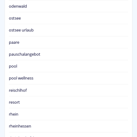
odenwald
ostsee
ostsee urlaub
paare
pauschalangebot
pool
pool wellness
reischlhof
resort
rhein
rheinhessen