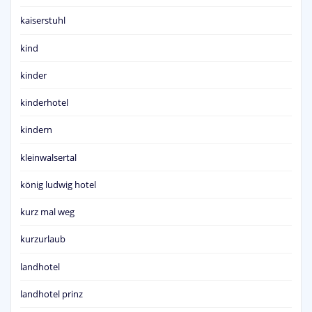
kaiserstuhl
kind
kinder
kinderhotel
kindern
kleinwalsertal
könig ludwig hotel
kurz mal weg
kurzurlaub
landhotel
landhotel prinz