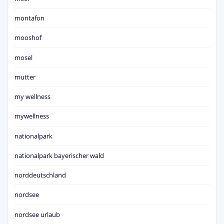
montafon
mooshof
mosel
mutter
my wellness
mywellness
nationalpark
nationalpark bayerischer wald
norddeutschland
nordsee
nordsee urlaub