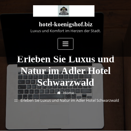
Skip
to
content
hotel-koenigshof.biz
Luxus und Komfort im Herzen der Stadt.
Erleben Sie Luxus und
Natur im Adler Hotel
Schwarzwald
Home
Erleben Sie Luxus und Natur im Adler Hotel Schwarzwald