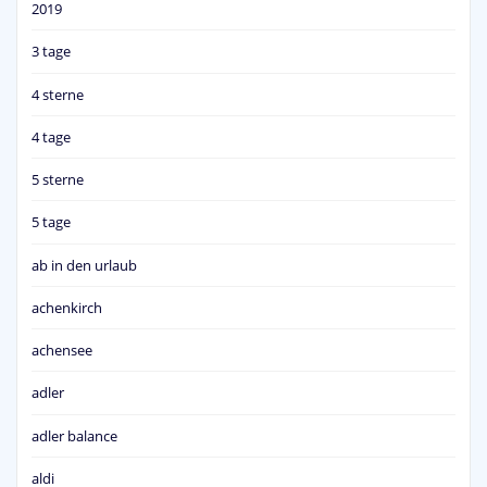
2019
3 tage
4 sterne
4 tage
5 sterne
5 tage
ab in den urlaub
achenkirch
achensee
adler
adler balance
aldi