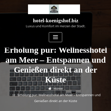
Skip
to
content
hotel-koenigshof.biz
Luxus und Komfort im Herzen der Stadt.
Erholung pur: Wellnesshotel
am Meer – Entspannen und
Genießen direkt an der
Küste
Home
Erholung pur: Wellnesshotel am Meer – Entspannen und
Genießen direkt an der Küste