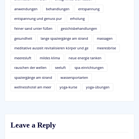
anwendungen
behandlungen
entspannung
entspannung und genuss pur
erholung
feiner sand unter füßen
gesichtsbehandlungen
gesundheit
lange spaziergänge am strand
massagen
meditative auszeit revitalisieren körper und ge
meeresbrise
meeresluft
mildes klima
neue energie tanken
rauschen der wellen
seeluft
spa-einrichtungen
spaziergänge am strand
wassersportarten
wellnesshotel am meer
yoga-kurse
yoga-übungen
Leave a Reply