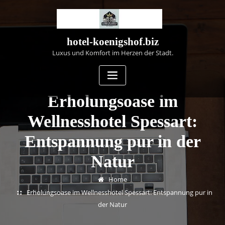
Skip
to
content
hotel-koenigshof.biz
Luxus und Komfort im Herzen der Stadt.
Erholungsoase im
Wellnesshotel Spessart:
Entspannung pur in der
Natur
Home
Erholungsoase im Wellnesshotel Spessart: Entspannung pur in
der Natur