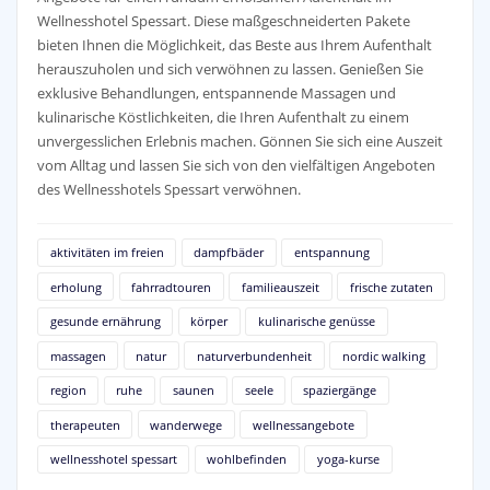
Wellnesshotel Spessart. Diese maßgeschneiderten Pakete
bieten Ihnen die Möglichkeit, das Beste aus Ihrem Aufenthalt
herauszuholen und sich verwöhnen zu lassen. Genießen Sie
exklusive Behandlungen, entspannende Massagen und
kulinarische Köstlichkeiten, die Ihren Aufenthalt zu einem
unvergesslichen Erlebnis machen. Gönnen Sie sich eine Auszeit
vom Alltag und lassen Sie sich von den vielfältigen Angeboten
des Wellnesshotels Spessart verwöhnen.
aktivitäten im freien
dampfbäder
entspannung
erholung
fahrradtouren
familieauszeit
frische zutaten
gesunde ernährung
körper
kulinarische genüsse
massagen
natur
naturverbundenheit
nordic walking
region
ruhe
saunen
seele
spaziergänge
therapeuten
wanderwege
wellnessangebote
wellnesshotel spessart
wohlbefinden
yoga-kurse