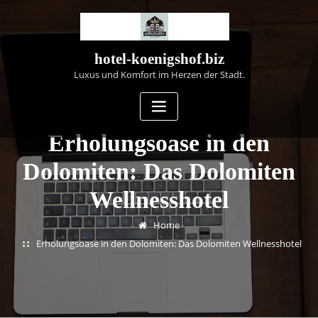
Skip
to
content
hotel-koenigshof.biz
Luxus und Komfort im Herzen der Stadt.
Erholungsoase in den
Dolomiten: Das Dolomiten
Wellnesshotel
Home
Erholungsoase in den Dolomiten: Das Dolomiten Wellnesshotel