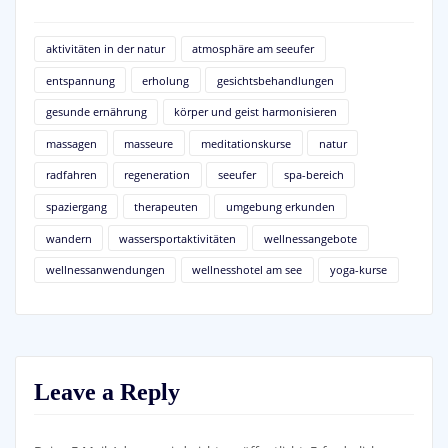
aktivitäten in der natur
atmosphäre am seeufer
entspannung
erholung
gesichtsbehandlungen
gesunde ernährung
körper und geist harmonisieren
massagen
masseure
meditationskurse
natur
radfahren
regeneration
seeufer
spa-bereich
spaziergang
therapeuten
umgebung erkunden
wandern
wassersportaktivitäten
wellnessangebote
wellnessanwendungen
wellnesshotel am see
yoga-kurse
Leave a Reply