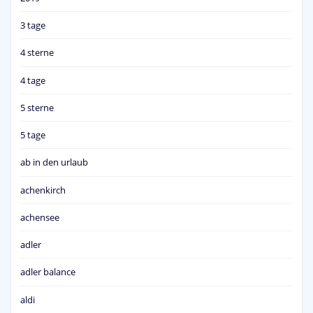
3 tage
4 sterne
4 tage
5 sterne
5 tage
ab in den urlaub
achenkirch
achensee
adler
adler balance
aldi