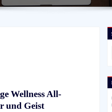
ge Wellness All-
r und Geist