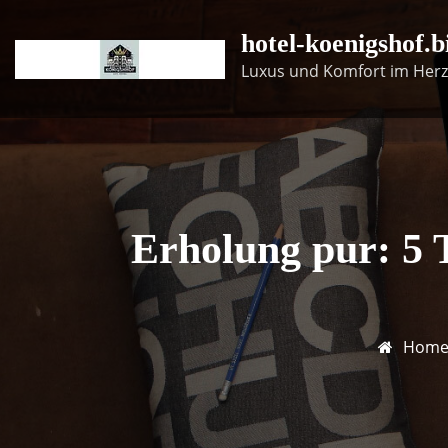
Skip
hotel-koenigshof.b
to
content
Luxus und Komfort im Herz
Erholung pur: 5 
Hom