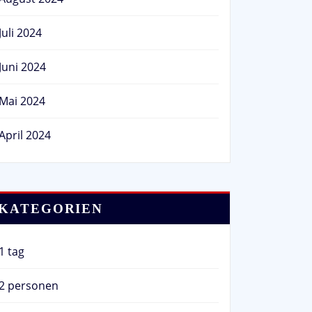
Juli 2024
Juni 2024
Mai 2024
April 2024
KATEGORIEN
1 tag
2 personen