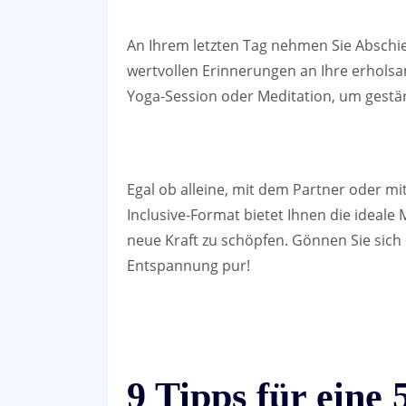
An Ihrem letzten Tag nehmen Sie Abschi
wertvollen Erinnerungen an Ihre erholsam
Yoga-Session oder Meditation, um gestär
Egal ob alleine, mit dem Partner oder mit
Inclusive-Format bietet Ihnen die ideale 
neue Kraft zu schöpfen. Gönnen Sie sich 
Entspannung pur!
9 Tipps für eine 5