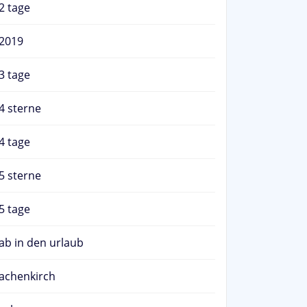
2 tage
2019
3 tage
4 sterne
4 tage
5 sterne
5 tage
ab in den urlaub
achenkirch