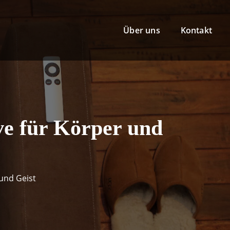
Über uns
Kontakt
ve für Körper und
 und Geist