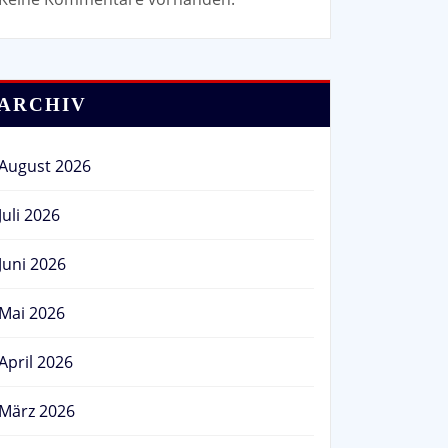
ARCHIV
August 2026
Juli 2026
Juni 2026
Mai 2026
April 2026
März 2026