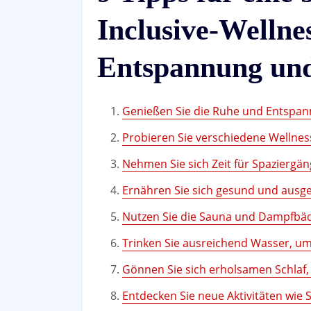
Inclusive-Wellne
Entspannung un
Genießen Sie die Ruhe und Entspa
Probieren Sie verschiedene Wellne
Nehmen Sie sich Zeit für Spaziergä
Ernähren Sie sich gesund und ausge
Nutzen Sie die Sauna und Dampfbäde
Trinken Sie ausreichend Wasser, um 
Gönnen Sie sich erholsamen Schlaf,
Entdecken Sie neue Aktivitäten wie