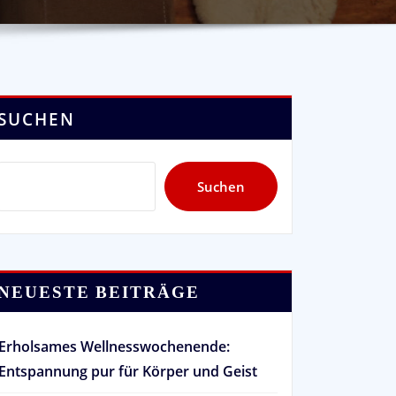
SUCHEN
Suchen
NEUESTE BEITRÄGE
Erholsames Wellnesswochenende:
Entspannung pur für Körper und Geist