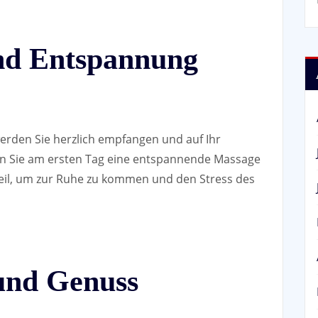
und Entspannung
erden Sie herzlich empfangen und auf Ihr
n Sie am ersten Tag eine entspannende Massage
eil, um zur Ruhe zu kommen und den Stress des
 und Genuss