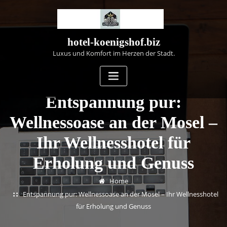
Skip
to
content
hotel-koenigshof.biz
Luxus und Komfort im Herzen der Stadt.
Entspannung pur:
Wellnessoase an der Mosel –
Ihr Wellnesshotel für
Erholung und Genuss
Home
Entspannung pur: Wellnessoase an der Mosel – Ihr Wellnesshotel
für Erholung und Genuss