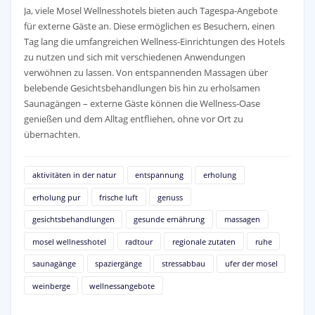
Ja, viele Mosel Wellnesshotels bieten auch Tagespa-Angebote
für externe Gäste an. Diese ermöglichen es Besuchern, einen
Tag lang die umfangreichen Wellness-Einrichtungen des Hotels
zu nutzen und sich mit verschiedenen Anwendungen
verwöhnen zu lassen. Von entspannenden Massagen über
belebende Gesichtsbehandlungen bis hin zu erholsamen
Saunagängen – externe Gäste können die Wellness-Oase
genießen und dem Alltag entfliehen, ohne vor Ort zu
übernachten.
aktivitäten in der natur
entspannung
erholung
erholung pur
frische luft
genuss
gesichtsbehandlungen
gesunde ernährung
massagen
mosel wellnesshotel
radtour
regionale zutaten
ruhe
saunagänge
spaziergänge
stressabbau
ufer der mosel
weinberge
wellnessangebote