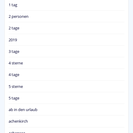
1 tag
2 personen
2 tage
2019
3 tage
4 sterne
4 tage
5 sterne
5 tage
ab in den urlaub
achenkirch
achensee