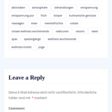
aktivitäten
atmosphäre
behandlungen
entspannung
entspannung pur
fisch
körper
kulinarische genüsse
massagen
meer
meeresfrüchte
ostsee
ostsee wellness wochenende
radtouren
resorts
seele
spas
spaziergänge
wellness wochenende
wellness-hotels
yoga
Leave a Reply
Deine E-Mail-Adresse wird nicht veröffentlicht.
Erforderliche
Felder sind mit
*
markiert
Comment