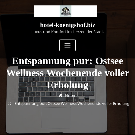
Skip
to
content
hotel-koenigshof.biz
Luxus und Komfort im Herzen der Stadt.
Entspannung pur: Ostsee
Wellness Wochenende voller
Erholung
Home
Entspannung pur: Ostsee Wellness Wochenende voller Erholung