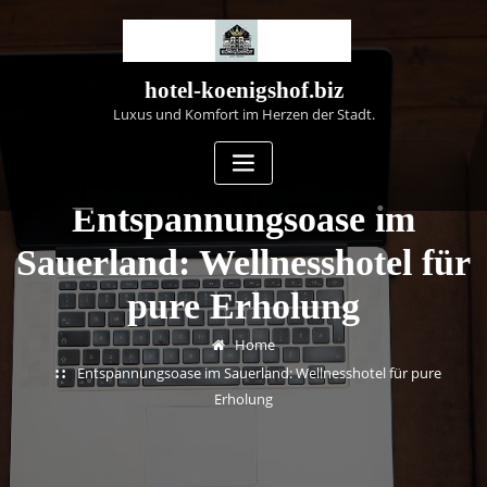
Skip
to
content
hotel-koenigshof.biz
Luxus und Komfort im Herzen der Stadt.
Entspannungsoase im
Sauerland: Wellnesshotel für
pure Erholung
Home
Entspannungsoase im Sauerland: Wellnesshotel für pure
Erholung