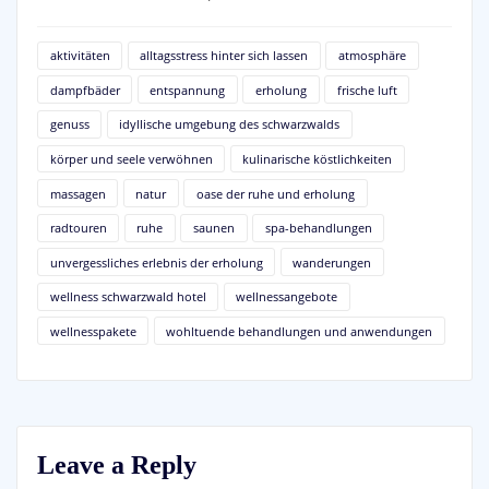
aktivitäten
alltagsstress hinter sich lassen
atmosphäre
dampfbäder
entspannung
erholung
frische luft
genuss
idyllische umgebung des schwarzwalds
körper und seele verwöhnen
kulinarische köstlichkeiten
massagen
natur
oase der ruhe und erholung
radtouren
ruhe
saunen
spa-behandlungen
unvergessliches erlebnis der erholung
wanderungen
wellness schwarzwald hotel
wellnessangebote
wellnesspakete
wohltuende behandlungen und anwendungen
Leave a Reply