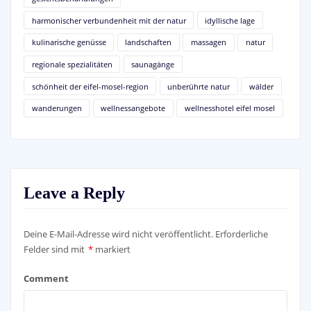
harmonischer verbundenheit mit der natur
idyllische lage
kulinarische genüsse
landschaften
massagen
natur
regionale spezialitäten
saunagänge
schönheit der eifel-mosel-region
unberührte natur
wälder
wanderungen
wellnessangebote
wellnesshotel eifel mosel
Leave a Reply
Deine E-Mail-Adresse wird nicht veröffentlicht.
Erforderliche
Felder sind mit
*
markiert
Comment