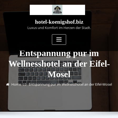
Skip
to
content
hotel-koenigshof.biz
Luxus und Komfort im Herzen der Stadt.
Entspannung pur im
Wellnesshotel an der Eifel-
Mosel
Home
Entspannung pur im Wellnesshotel an der Eifel-Mosel